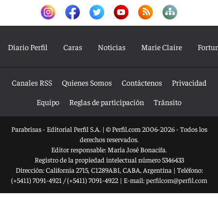
Diario Perfil
Caras
Noticias
Marie Claire
Fortu
Canales RSS
Quienes Somos
Contáctenos
Privacidad
Equipo
Reglas de participación
Tránsito
Parabrisas - Editorial Perfil S.A.
| © Perfil.com 2006-2026 - Todos los
derechos reservados.
Editor responsable: María José Bonacifa.
Registro de la propiedad intelectual número 5346433
Dirección:
California 2715
,
C1289ABI
,
CABA, Argentina
| Teléfono:
(+5411) 7091-4921
/
(+5411) 7091-4922
| E-mail:
perfilcom@perfil.com