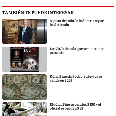
TAMBIÉN TE PUEDE INTERESAR
A pesar de todo, la industria sigue
invirtiendo
Los 70, la década que se mantiene
presente
Dólar Blue sin techo: sube y ya se
vende en $ 154
El dólar Blue supera los $ 150 y el
oficial se vende a $ 82