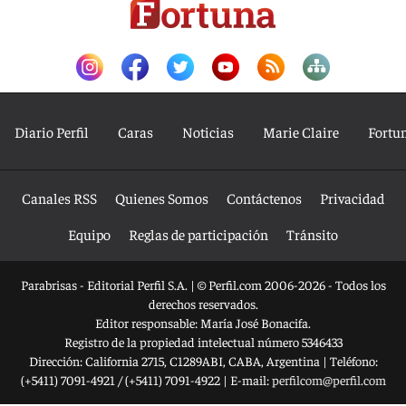
Diario Perfil
Caras
Noticias
Marie Claire
Fortu
Canales RSS
Quienes Somos
Contáctenos
Privacidad
Equipo
Reglas de participación
Tránsito
Parabrisas - Editorial Perfil S.A.
| © Perfil.com 2006-2026 - Todos los
derechos reservados.
Editor responsable: María José Bonacifa.
Registro de la propiedad intelectual número 5346433
Dirección:
California 2715
,
C1289ABI
,
CABA, Argentina
| Teléfono:
(+5411) 7091-4921
/
(+5411) 7091-4922
| E-mail:
perfilcom@perfil.com