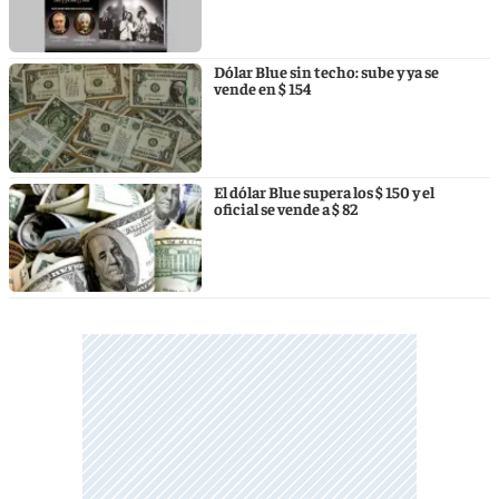
Dólar Blue sin techo: sube y ya se
vende en $ 154
El dólar Blue supera los $ 150 y el
oficial se vende a $ 82