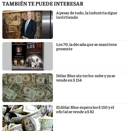
TAMBIÉN TE PUEDE INTERESAR
A pesar de todo, la industria sigue
invirtiendo
Los 70, la década que se mantiene
presente
Dólar Blue sin techo: sube y ya se
vende en $ 154
El dólar Blue supera los $ 150 y el
oficial se vende a $ 82