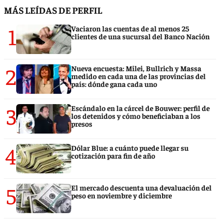
MÁS LEÍDAS DE PERFIL
1
Vaciaron las cuentas de al menos 25
clientes de una sucursal del Banco Nación
2
Nueva encuesta: Milei, Bullrich y Massa
medido en cada una de las provincias del
país: dónde gana cada uno
3
Escándalo en la cárcel de Bouwer: perfil de
los detenidos y cómo beneficiaban a los
presos
4
Dólar Blue: a cuánto puede llegar su
cotización para fin de año
5
El mercado descuenta una devaluación del
peso en noviembre y diciembre