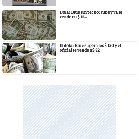
Dólar Blue sin techo: sube y ya se
vende en $ 154
El dólar Blue supera los $ 150 y el
oficial se vende a $ 82