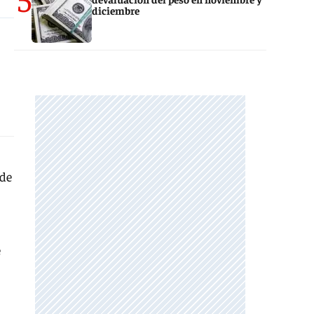
diciembre
 de
e