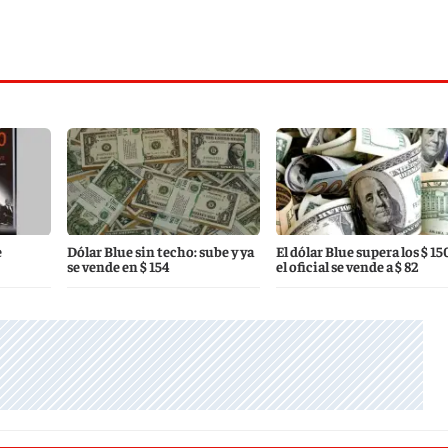
e
Dólar Blue sin techo: sube y ya
El dólar Blue supera los $ 15
se vende en $ 154
el oficial se vende a $ 82