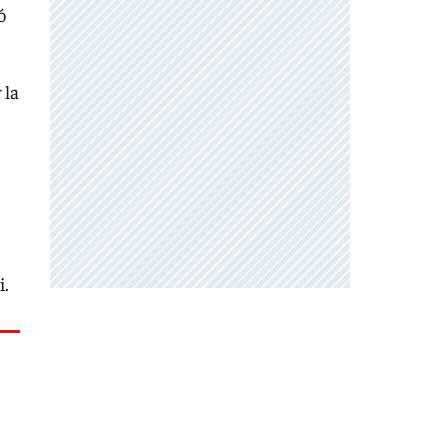
ó
 la
i.