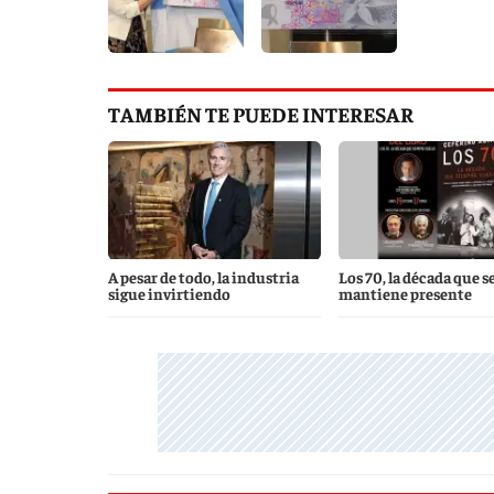
TAMBIÉN TE PUEDE INTERESAR
A pesar de todo, la industria
Los 70, la década que s
sigue invirtiendo
mantiene presente