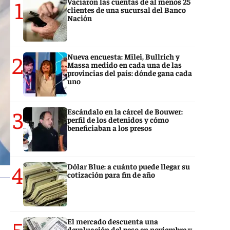
1
Vaciaron las cuentas de al menos 25
clientes de una sucursal del Banco
Nación
2
Nueva encuesta: Milei, Bullrich y
Massa medido en cada una de las
provincias del país: dónde gana cada
uno
3
Escándalo en la cárcel de Bouwer:
perfil de los detenidos y cómo
beneficiaban a los presos
4
Dólar Blue: a cuánto puede llegar su
cotización para fin de año
5
El mercado descuenta una
devaluación del peso en noviembre y