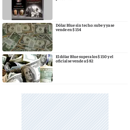
Dólar Blue sin techo: sube y ya se
vende en $ 154
El dólar Blue supera los $ 150 y el
oficial se vende a $ 82