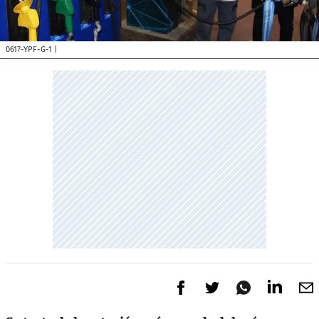
0617-YPF-G-1
|