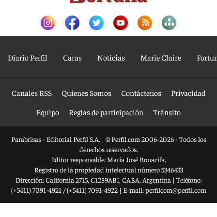
Diario Perfil
Caras
Noticias
Marie Claire
Fortu
Canales RSS
Quienes Somos
Contáctenos
Privacidad
Equipo
Reglas de participación
Tránsito
Parabrisas - Editorial Perfil S.A.
| © Perfil.com 2006-2026 - Todos los
derechos reservados.
Editor responsable: María José Bonacifa.
Registro de la propiedad intelectual número 5346433
Dirección:
California 2715
,
C1289ABI
,
CABA, Argentina
| Teléfono:
(+5411) 7091-4921
/
(+5411) 7091-4922
| E-mail:
perfilcom@perfil.com