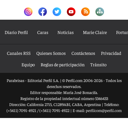
Diario Perfil
Caras
Noticias
Marie Claire
Fortu
Canales RSS
Quienes Somos
Contáctenos
Privacidad
Equipo
Reglas de participación
Tránsito
Parabrisas - Editorial Perfil S.A.
| © Perfil.com 2006-2026 - Todos los
derechos reservados.
Editor responsable: María José Bonacifa.
Registro de la propiedad intelectual número 5346433
Dirección:
California 2715
,
C1289ABI
,
CABA, Argentina
| Teléfono:
(+5411) 7091-4921
/
(+5411) 7091-4922
| E-mail:
perfilcom@perfil.com