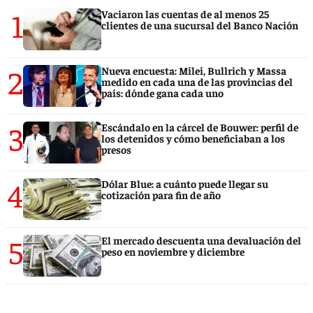
1
Vaciaron las cuentas de al menos 25
clientes de una sucursal del Banco Nación
2
Nueva encuesta: Milei, Bullrich y Massa
medido en cada una de las provincias del
país: dónde gana cada uno
3
Escándalo en la cárcel de Bouwer: perfil de
los detenidos y cómo beneficiaban a los
presos
4
Dólar Blue: a cuánto puede llegar su
cotización para fin de año
5
El mercado descuenta una devaluación del
peso en noviembre y diciembre