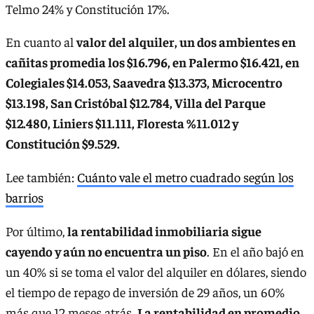
Telmo 24% y Constitución 17%.
En cuanto al
valor del alquiler, un dos ambientes en
cañitas promedia los $16.796, en Palermo $16.421, en
Colegiales $14.053, Saavedra $13.373, Microcentro
$13.198, San Cristóbal $12.784, Villa del Parque
$12.480, Liniers $11.111, Floresta %11.012 y
Constitución $9.529.
Lee también:
Cuánto vale el metro cuadrado según los
barrios
Por último,
la rentabilidad inmobiliaria sigue
cayendo y aún no encuentra un piso
. En el año bajó en
un 40% si se toma el valor del alquiler en dólares, siendo
el tiempo de repago de inversión de 29 años, un 60%
más que 12 meses atrás.
La rentabilidad en promedio