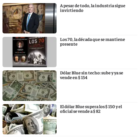
A pesar de todo, la industria sigue
invirtiendo
Los 70, la década que se mantiene
presente
Dólar Blue sin techo: sube y ya se
vende en $ 154
El dólar Blue supera los $ 150 y el
oficial se vende a $ 82