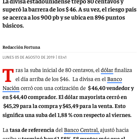
La divisa estadounidense trepó 80 centavos y
superó la barrera de los $ 46. A su vez, el riesgo país
se acerca a los 900 pb y se ubica en 896 puntos
básicos.
Redacción Fortuna
LUNES 05 DE AGOSTO DE 2019 | 03:41
T
ras la suba inicial de 80 centavos, el
dólar
finaliza
el día arriba de los $46. La divisa en el
Banco
Nación
cerró con una cotización de
$ 46,40 vendedor y
en $ 44,40 comprador. El dólar mayorista cerró en
$45,29 para la compra y $45,49 para la venta. Esto
significa una suba del 1,88 % con respecto al viernes.
La
tasa de referencia
del
Banco Central,
ajustó hacia
arriba y
terminó hoy 61,58%, 58 puntos más que el