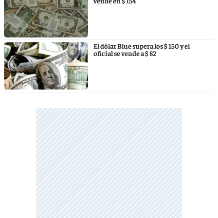
vende en $ 154
El dólar Blue supera los $ 150 y el
oficial se vende a $ 82