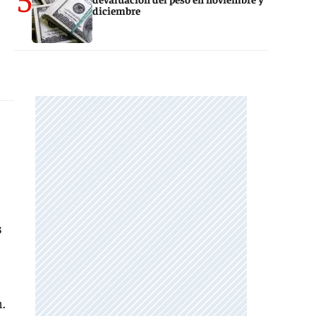
diciembre
s
n.