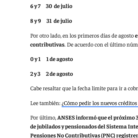
6 y 7 30 de julio
8 y 9 31 de julio
Por otro lado, en los primeros días de agosto
e
contributivas
. De acuerdo con el último núme
0 y 1 1 de agosto
2 y 3 2 de agosto
Cabe resaltar que la fecha limite para ir a cobr
Lee también:
¿Cómo pedir los nuevos crédito
Por último,
ANSES informó que el próximo 31
de jubilados y pensionados del Sistema Inte
Pensiones No Contributivas (PNC) registren