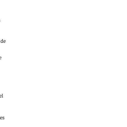
á
 de
e
el
 es
a