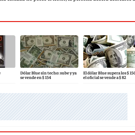
e
Dólar Blue sin techo: sube y ya
El dólar Blue supera los $ 15
se vende en $ 154
el oficial se vende a $ 82