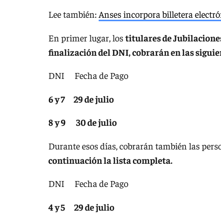
Lee también:
Anses incorpora billetera electr
En primer lugar, los
titulares de J
ubilaciones
finalización del DNI, cobrarán en las siguie
DNI Fecha de Pago
6 y 7 29 de julio
8 y 9 30 de julio
Durante esos días, cobrarán también las pers
continuación la lista completa.
DNI Fecha de Pago
4 y 5 29 de julio