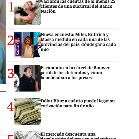
1
Vaciaron las cuentas de al menos 25
clientes de una sucursal del Banco
Nación
2
Nueva encuesta: Milei, Bullrich y
Massa medido en cada una de las
provincias del país: dónde gana cada
uno
3
Escándalo en la cárcel de Bouwer:
perfil de los detenidos y cómo
beneficiaban a los presos
4
Dólar Blue: a cuánto puede llegar su
cotización para fin de año
5
El mercado descuenta una
devaluación del peso en noviembre y