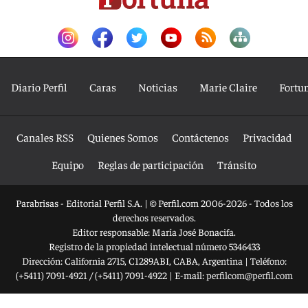
Diario Perfil
Caras
Noticias
Marie Claire
Fortu
Canales RSS
Quienes Somos
Contáctenos
Privacidad
Equipo
Reglas de participación
Tránsito
Parabrisas - Editorial Perfil S.A.
| © Perfil.com 2006-2026 - Todos los
derechos reservados.
Editor responsable: María José Bonacifa.
Registro de la propiedad intelectual número 5346433
Dirección:
California 2715
,
C1289ABI
,
CABA, Argentina
| Teléfono:
(+5411) 7091-4921
/
(+5411) 7091-4922
| E-mail:
perfilcom@perfil.com