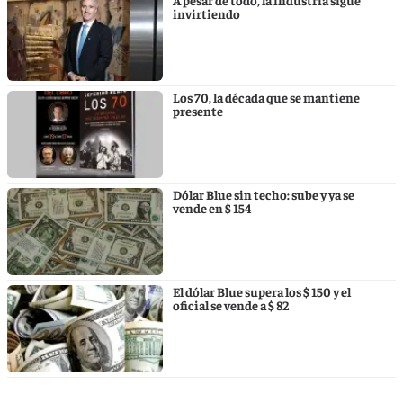
A pesar de todo, la industria sigue
invirtiendo
Los 70, la década que se mantiene
presente
Dólar Blue sin techo: sube y ya se
vende en $ 154
El dólar Blue supera los $ 150 y el
oficial se vende a $ 82