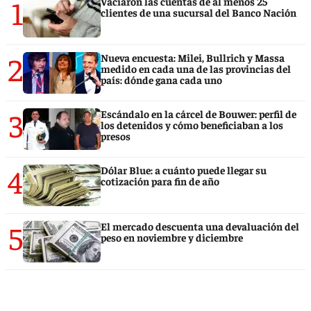
1
Vaciaron las cuentas de al menos 25
clientes de una sucursal del Banco Nación
2
Nueva encuesta: Milei, Bullrich y Massa
medido en cada una de las provincias del
país: dónde gana cada uno
3
Escándalo en la cárcel de Bouwer: perfil de
los detenidos y cómo beneficiaban a los
presos
4
Dólar Blue: a cuánto puede llegar su
cotización para fin de año
5
El mercado descuenta una devaluación del
peso en noviembre y diciembre