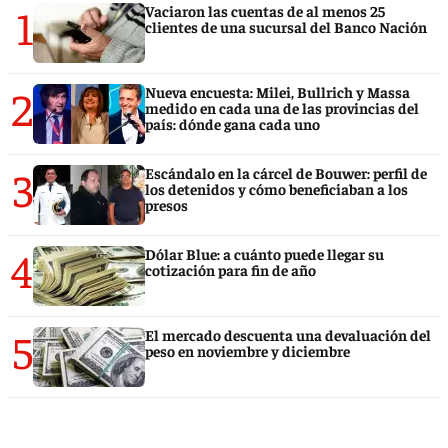
1
Vaciaron las cuentas de al menos 25
clientes de una sucursal del Banco Nación
2
Nueva encuesta: Milei, Bullrich y Massa
medido en cada una de las provincias del
país: dónde gana cada uno
3
Escándalo en la cárcel de Bouwer: perfil de
los detenidos y cómo beneficiaban a los
presos
4
Dólar Blue: a cuánto puede llegar su
cotización para fin de año
5
El mercado descuenta una devaluación del
peso en noviembre y diciembre