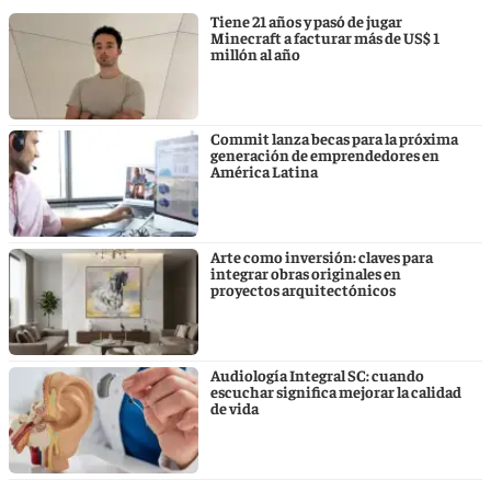
Tiene 21 años y pasó de jugar
Minecraft a facturar más de US$ 1
millón al año
Commit lanza becas para la próxima
generación de emprendedores en
América Latina
Arte como inversión: claves para
integrar obras originales en
proyectos arquitectónicos
Audiología Integral SC: cuando
escuchar significa mejorar la calidad
de vida