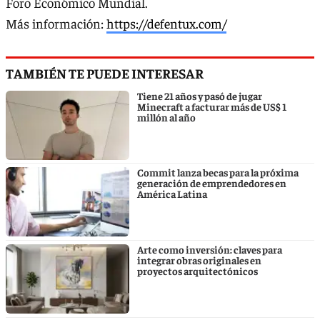
Foro Económico Mundial.
Más información:
https://defentux.com/
TAMBIÉN TE PUEDE INTERESAR
Tiene 21 años y pasó de jugar
Minecraft a facturar más de US$ 1
millón al año
Commit lanza becas para la próxima
generación de emprendedores en
América Latina
Arte como inversión: claves para
integrar obras originales en
proyectos arquitectónicos