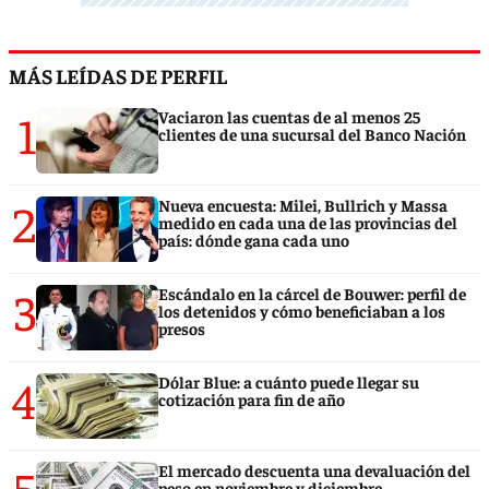
MÁS LEÍDAS DE PERFIL
1
Vaciaron las cuentas de al menos 25
clientes de una sucursal del Banco Nación
2
Nueva encuesta: Milei, Bullrich y Massa
medido en cada una de las provincias del
país: dónde gana cada uno
3
Escándalo en la cárcel de Bouwer: perfil de
los detenidos y cómo beneficiaban a los
presos
4
Dólar Blue: a cuánto puede llegar su
cotización para fin de año
5
El mercado descuenta una devaluación del
peso en noviembre y diciembre