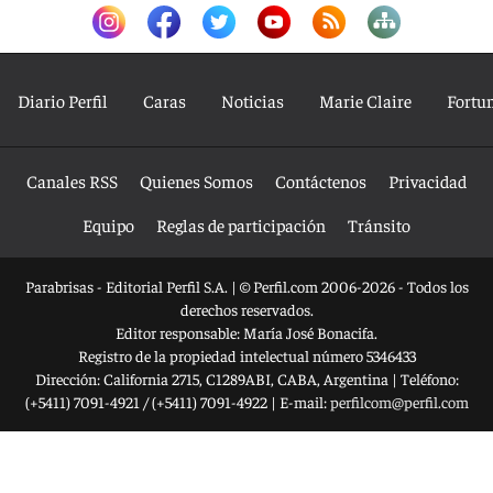
Diario Perfil
Caras
Noticias
Marie Claire
Fortu
Canales RSS
Quienes Somos
Contáctenos
Privacidad
Equipo
Reglas de participación
Tránsito
Parabrisas - Editorial Perfil S.A.
| © Perfil.com 2006-2026 - Todos los
derechos reservados.
Editor responsable: María José Bonacifa.
Registro de la propiedad intelectual número 5346433
Dirección:
California 2715
,
C1289ABI
,
CABA, Argentina
| Teléfono:
(+5411) 7091-4921
/
(+5411) 7091-4922
| E-mail:
perfilcom@perfil.com