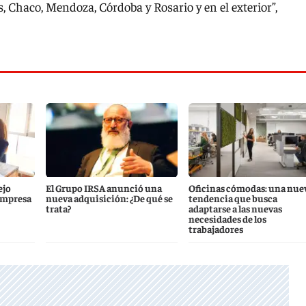
, Chaco, Mendoza, Córdoba y Rosario y en el exterior”,
ejo
El Grupo IRSA anunció una
Oficinas cómodas: una nue
empresa
nueva adquisición: ¿De qué se
tendencia que busca
trata?
adaptarse a las nuevas
necesidades de los
trabajadores