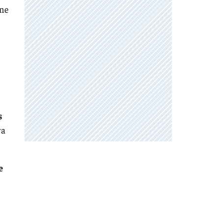
ene
s
ra
e