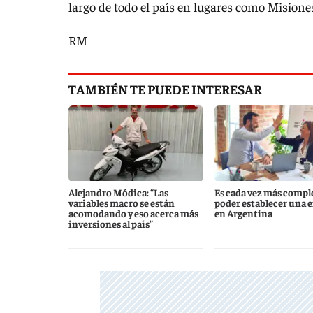
largo de todo el país en lugares como Misiones
RM
TAMBIÉN TE PUEDE INTERESAR
Alejandro Módica: “Las
Es cada vez más compl
variables macro se están
poder establecer una 
acomodando y eso acerca más
en Argentina
inversiones al país”