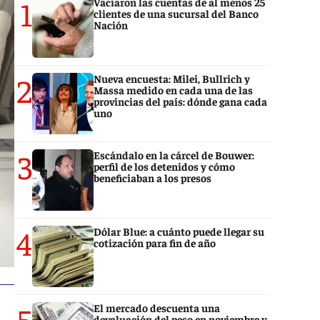
1
Vaciaron las cuentas de al menos 25
clientes de una sucursal del Banco
Nación
2
Nueva encuesta: Milei, Bullrich y
Massa medido en cada una de las
provincias del país: dónde gana cada
uno
3
Escándalo en la cárcel de Bouwer:
perfil de los detenidos y cómo
beneficiaban a los presos
4
Dólar Blue: a cuánto puede llegar su
cotización para fin de año
5
El mercado descuenta una
devaluación del peso en noviembre y