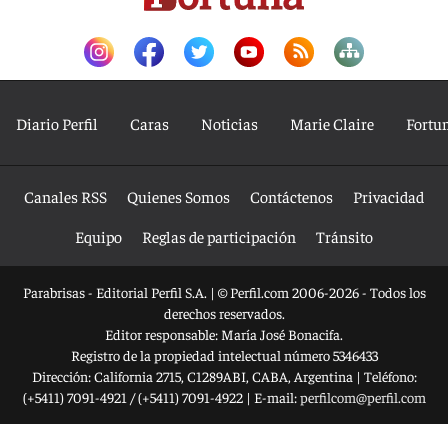
Diario Perfil
Caras
Noticias
Marie Claire
Fortu
Canales RSS
Quienes Somos
Contáctenos
Privacidad
Equipo
Reglas de participación
Tránsito
Parabrisas - Editorial Perfil S.A.
| © Perfil.com 2006-2026 - Todos los
derechos reservados.
Editor responsable: María José Bonacifa.
Registro de la propiedad intelectual número 5346433
Dirección:
California 2715
,
C1289ABI
,
CABA, Argentina
| Teléfono:
(+5411) 7091-4921
/
(+5411) 7091-4922
| E-mail:
perfilcom@perfil.com