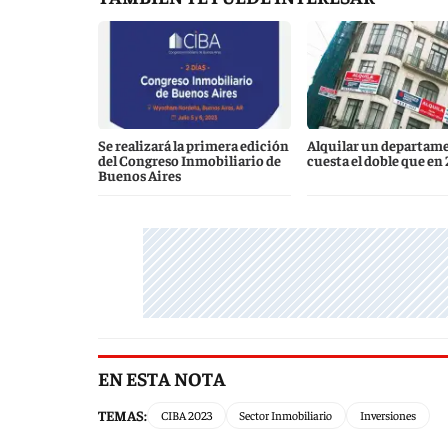
Se realizará la primera edición
Alquilar un departam
del Congreso Inmobiliario de
cuesta el doble que en
Buenos Aires
EN ESTA NOTA
TEMAS:
CIBA 2023
Sector Inmobiliario
Inversiones