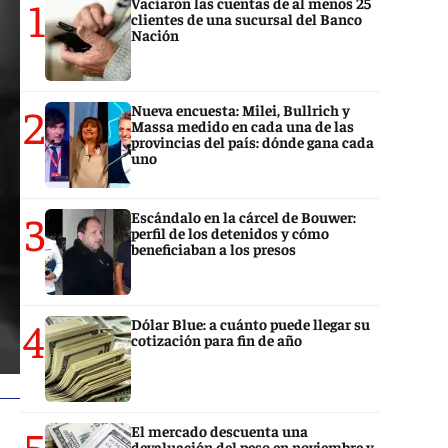
1
Vaciaron las cuentas de al menos 25
clientes de una sucursal del Banco
Nación
2
Nueva encuesta: Milei, Bullrich y
Massa medido en cada una de las
provincias del país: dónde gana cada
uno
3
Escándalo en la cárcel de Bouwer:
perfil de los detenidos y cómo
beneficiaban a los presos
4
Dólar Blue: a cuánto puede llegar su
cotización para fin de año
5
El mercado descuenta una
devaluación del peso en noviembre y