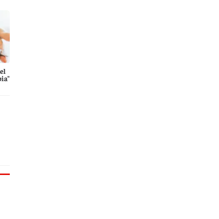
el
ia"