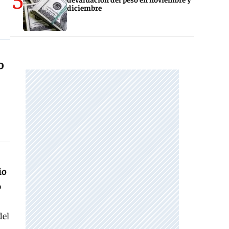
diciembre
o
io
o
del