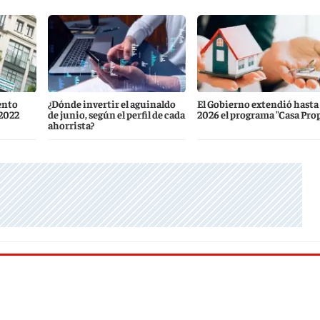
ento
¿Dónde invertir el aguinaldo
El Gobierno extendió hasta 
 2022
de junio, según el perfil de cada
2026 el programa "Casa Prop
ahorrista?