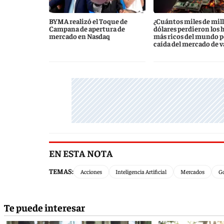
BYMA realizó el Toque de
¿Cuántos miles de mil
Campana de apertura de
dólares perdieron los
mercado en Nasdaq
más ricos del mundo po
caída del mercado de v
EN ESTA NOTA
TEMAS:
Acciones
Inteligencia Artificial
Mercados
G