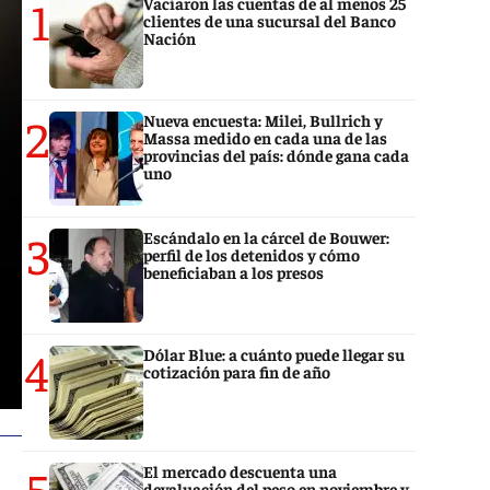
1
Vaciaron las cuentas de al menos 25
clientes de una sucursal del Banco
Nación
2
Nueva encuesta: Milei, Bullrich y
Massa medido en cada una de las
provincias del país: dónde gana cada
uno
3
Escándalo en la cárcel de Bouwer:
perfil de los detenidos y cómo
beneficiaban a los presos
4
Dólar Blue: a cuánto puede llegar su
cotización para fin de año
5
El mercado descuenta una
devaluación del peso en noviembre y