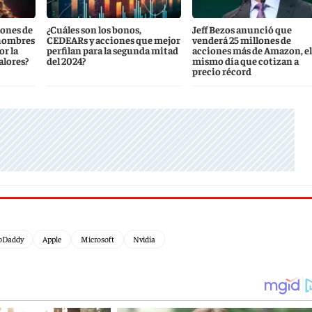
lones de
¿Cuáles son los bonos,
Jeff Bezos anunció que
 hombres
CEDEARs y acciones que mejor
venderá 25 millones de
r la
perfilan para la segunda mitad
acciones más de Amazon, el
alores?
del 2024?
mismo día que cotizan a
precio récord
oDaddy
Apple
Microsoft
Nvidia