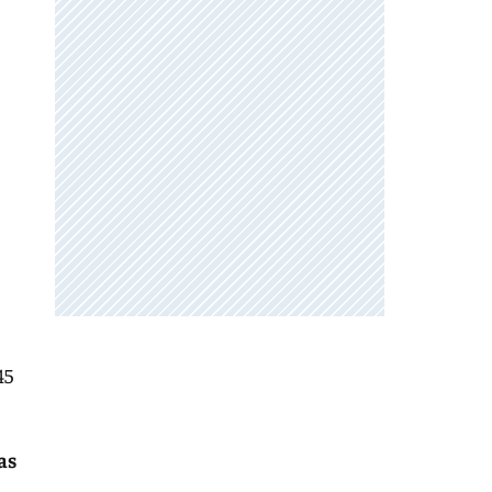
45
as