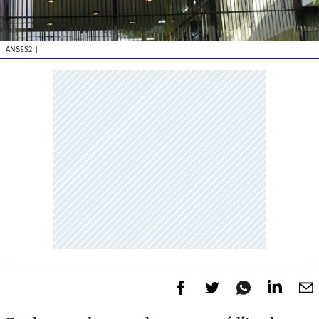
ANSES2
|