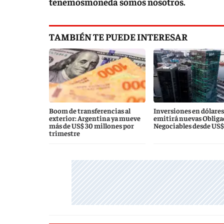
tenemosmoneda somos nosotros.
TAMBIÉN TE PUEDE INTERESAR
Boom de transferencias al
Inversiones en dólare
exterior: Argentina ya mueve
emitirá nuevas Obliga
más de US$ 30 millones por
Negociables desde US$
trimestre