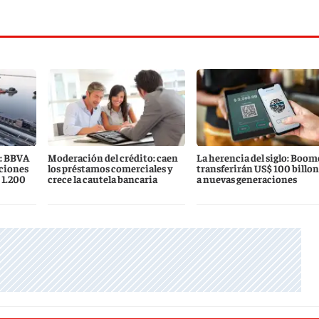
s: BBVA
Moderación del crédito: caen
La herencia del siglo: Boom
ciones
los préstamos comerciales y
transferirán US$ 100 billon
 1.200
crece la cautela bancaria
a nuevas generaciones