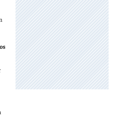
on
mos
r
n