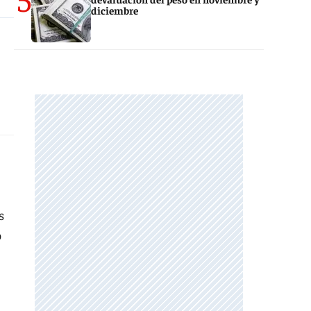
diciembre
s
o