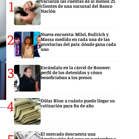
1
Vaciaron las cuentas de al menos 25
clientes de una sucursal del Banco
Nación
2
Nueva encuesta: Milei, Bullrich y
Massa medido en cada una de las
provincias del país: dónde gana cada
uno
3
Escándalo en la cárcel de Bouwer:
perfil de los detenidos y cómo
beneficiaban a los presos
4
Dólar Blue: a cuánto puede llegar su
cotización para fin de año
5
El mercado descuenta una
devaluación del peso en noviembre y