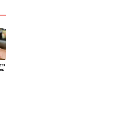
ers
es