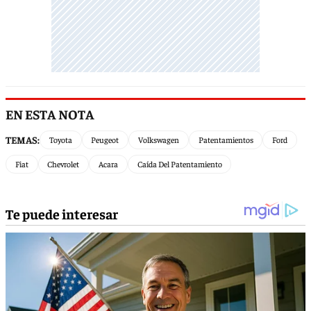
EN ESTA NOTA
TEMAS:
Toyota
Peugeot
Volkswagen
Patentamientos
Ford
Fiat
Chevrolet
Acara
Caída Del Patentamiento