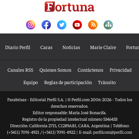
Diario Perfil
Caras
Noticias
Marie Claire
Fortu
Canales RSS
Quienes Somos
Contáctenos
Privacidad
Equipo
Reglas de participación
Tránsito
Parabrisas - Editorial Perfil S.A.
| © Perfil.com 2006-2026 - Todos los
derechos reservados.
Editor responsable: María José Bonacifa.
Registro de la propiedad intelectual número 5346433
Dirección:
California 2715
,
C1289ABI
,
CABA, Argentina
| Teléfono:
(+5411) 7091-4921
/
(+5411) 7091-4922
| E-mail:
perfilcom@perfil.com