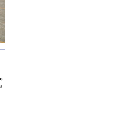
do
os