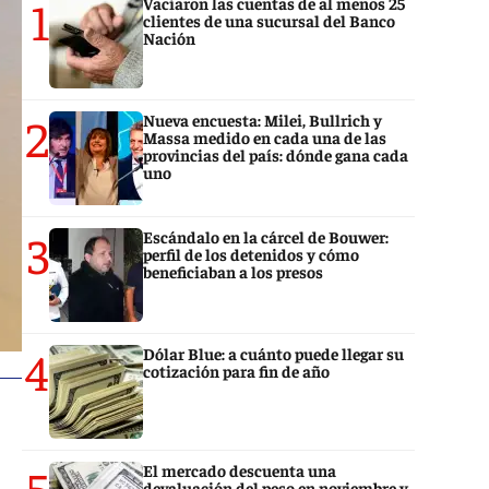
1
Vaciaron las cuentas de al menos 25
clientes de una sucursal del Banco
Nación
2
Nueva encuesta: Milei, Bullrich y
Massa medido en cada una de las
provincias del país: dónde gana cada
uno
3
Escándalo en la cárcel de Bouwer:
perfil de los detenidos y cómo
beneficiaban a los presos
4
Dólar Blue: a cuánto puede llegar su
cotización para fin de año
5
El mercado descuenta una
devaluación del peso en noviembre y