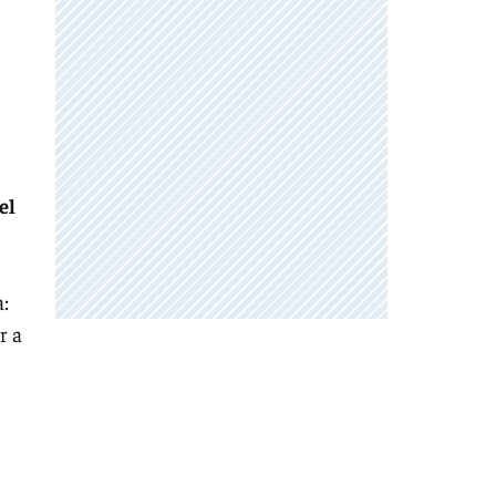
el
a:
r a