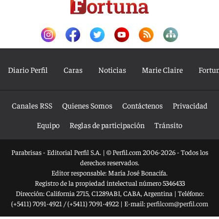
Diario Perfil
Caras
Noticias
Marie Claire
Fortu
Canales RSS
Quienes Somos
Contáctenos
Privacidad
Equipo
Reglas de participación
Tránsito
Parabrisas - Editorial Perfil S.A.
| © Perfil.com 2006-2026 - Todos los
derechos reservados.
Editor responsable: María José Bonacifa.
Registro de la propiedad intelectual número 5346433
Dirección:
California 2715
,
C1289ABI
,
CABA, Argentina
| Teléfono:
(+5411) 7091-4921
/
(+5411) 7091-4922
| E-mail:
perfilcom@perfil.com