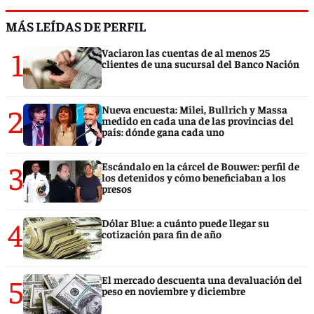
MÁS LEÍDAS DE PERFIL
1
Vaciaron las cuentas de al menos 25
clientes de una sucursal del Banco Nación
2
Nueva encuesta: Milei, Bullrich y Massa
medido en cada una de las provincias del
país: dónde gana cada uno
3
Escándalo en la cárcel de Bouwer: perfil de
los detenidos y cómo beneficiaban a los
presos
4
Dólar Blue: a cuánto puede llegar su
cotización para fin de año
5
El mercado descuenta una devaluación del
peso en noviembre y diciembre