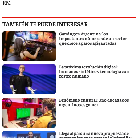
RM
TAMBIÉN TE PUEDE INTERESAR
Gaming en Argentina: los
impactantes números de un sector
que crece a pasos agigantados
La próxima revolución digital:
humanos sintéticos, tecnología con
rostro humano
Fenómeno cultural: Uno de cada dos
argentinos es gamer
Llega al país una nueva propuesta de
entretenimiento para toda la familia: