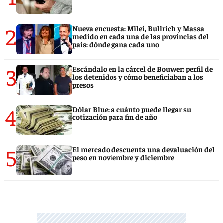
2
Nueva encuesta: Milei, Bullrich y Massa
medido en cada una de las provincias del
país: dónde gana cada uno
3
Escándalo en la cárcel de Bouwer: perfil de
los detenidos y cómo beneficiaban a los
presos
4
Dólar Blue: a cuánto puede llegar su
cotización para fin de año
5
El mercado descuenta una devaluación del
peso en noviembre y diciembre