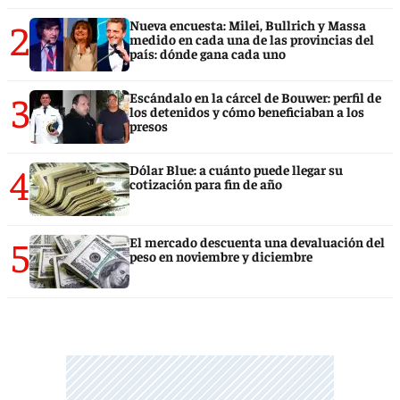
2
Nueva encuesta: Milei, Bullrich y Massa
medido en cada una de las provincias del
país: dónde gana cada uno
3
Escándalo en la cárcel de Bouwer: perfil de
los detenidos y cómo beneficiaban a los
presos
4
Dólar Blue: a cuánto puede llegar su
cotización para fin de año
5
El mercado descuenta una devaluación del
peso en noviembre y diciembre