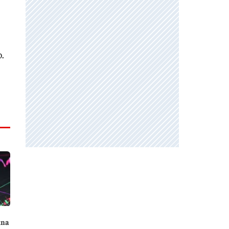
o.
una