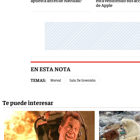
apuesta antes de Navidad?
está vendiendo sus ac
de Apple
EN ESTA NOTA
TEMAS:
Merval
Sala De Inversión