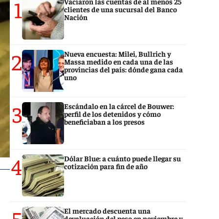
1
Vaciaron las cuentas de al menos 25
clientes de una sucursal del Banco
Nación
2
Nueva encuesta: Milei, Bullrich y
Massa medido en cada una de las
provincias del país: dónde gana cada
uno
3
Escándalo en la cárcel de Bouwer:
perfil de los detenidos y cómo
beneficiaban a los presos
4
Dólar Blue: a cuánto puede llegar su
cotización para fin de año
5
El mercado descuenta una
devaluación del peso en noviembre y