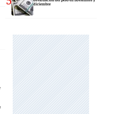
diciembre
e
e