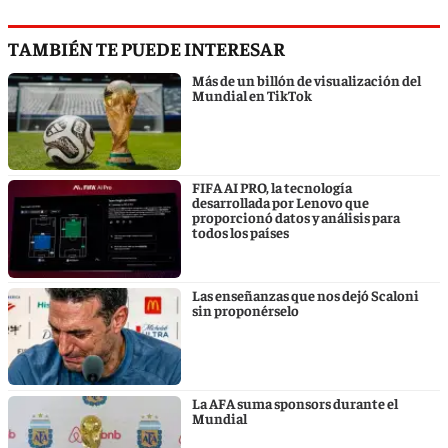
TAMBIÉN TE PUEDE INTERESAR
Más de un billón de visualización del
Mundial en TikTok
FIFA AI PRO, la tecnología
desarrollada por Lenovo que
proporcionó datos y análisis para
todos los países
Las enseñanzas que nos dejó Scaloni
sin proponérselo
La AFA suma sponsors durante el
Mundial