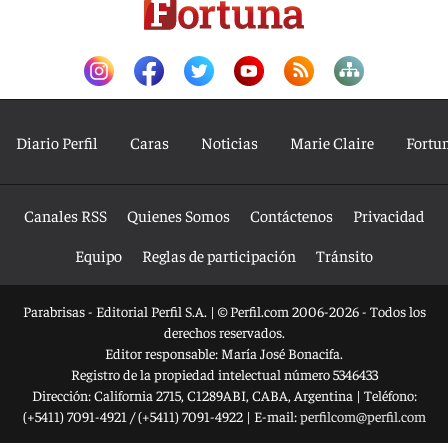
Diario Perfil
Caras
Noticias
Marie Claire
Fortu
Canales RSS
Quienes Somos
Contáctenos
Privacidad
Equipo
Reglas de participación
Tránsito
Parabrisas - Editorial Perfil S.A.
| © Perfil.com 2006-2026 - Todos los
derechos reservados.
Editor responsable: María José Bonacifa.
Registro de la propiedad intelectual número 5346433
Dirección:
California 2715
,
C1289ABI
,
CABA, Argentina
| Teléfono:
(+5411) 7091-4921
/
(+5411) 7091-4922
| E-mail:
perfilcom@perfil.com