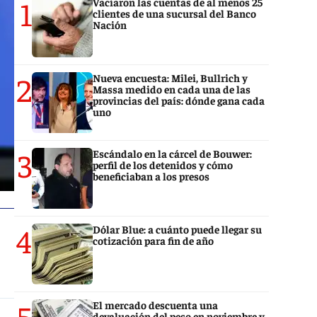
1
Vaciaron las cuentas de al menos 25
clientes de una sucursal del Banco
Nación
2
Nueva encuesta: Milei, Bullrich y
Massa medido en cada una de las
provincias del país: dónde gana cada
uno
3
Escándalo en la cárcel de Bouwer:
perfil de los detenidos y cómo
beneficiaban a los presos
4
Dólar Blue: a cuánto puede llegar su
cotización para fin de año
5
El mercado descuenta una
devaluación del peso en noviembre y