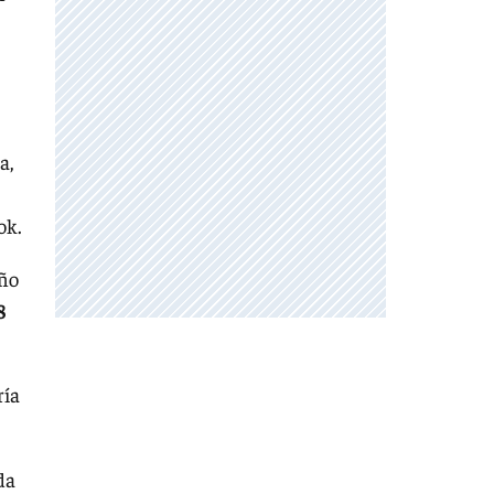
a,
ok.
año
8
ría
da