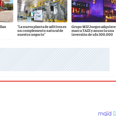
llan
"La nueva planta de aditivos es
Grupo MIZ Juegos adquiere 
un complemento natural de
marca TAZZ y anuncia una
nuestro negocio"
inversión de u$s 300.000