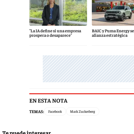
"La IA define si una empresa
BAIC y Puma Energy se
prospera o desaparece"
alianza estratégica
EN ESTA NOTA
TEMAS:
Facebook
Mark Zuckerberg