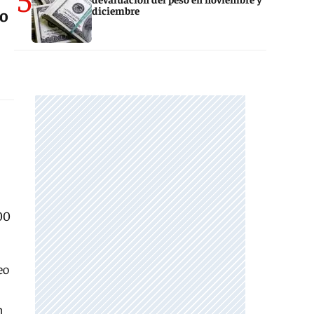
diciembre
so
00
eo
n