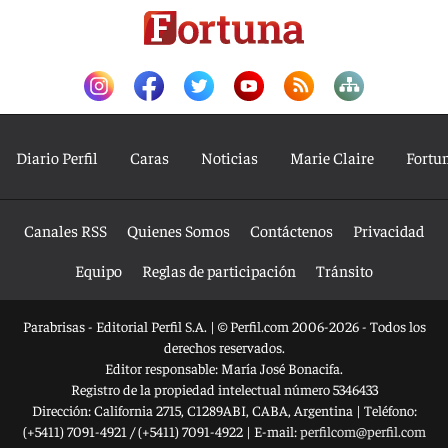
Diario Perfil
Caras
Noticias
Marie Claire
Fortu
Canales RSS
Quienes Somos
Contáctenos
Privacidad
Equipo
Reglas de participación
Tránsito
Parabrisas - Editorial Perfil S.A.
| © Perfil.com 2006-2026 - Todos los
derechos reservados.
Editor responsable: María José Bonacifa.
Registro de la propiedad intelectual número 5346433
Dirección:
California 2715
,
C1289ABI
,
CABA, Argentina
| Teléfono:
(+5411) 7091-4921
/
(+5411) 7091-4922
| E-mail:
perfilcom@perfil.com