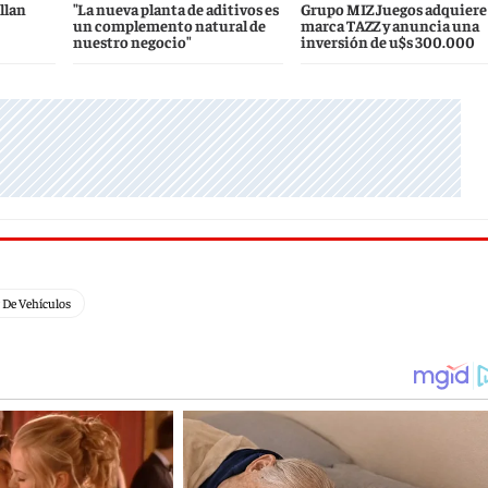
llan
"La nueva planta de aditivos es
Grupo MIZ Juegos adquiere 
un complemento natural de
marca TAZZ y anuncia una
nuestro negocio"
inversión de u$s 300.000
r De Vehículos