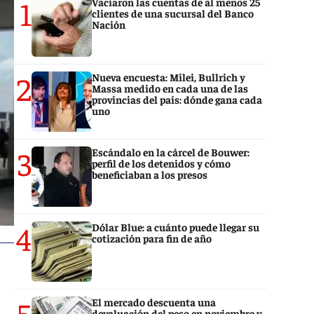
1
Vaciaron las cuentas de al menos 25
clientes de una sucursal del Banco
Nación
2
Nueva encuesta: Milei, Bullrich y
Massa medido en cada una de las
provincias del país: dónde gana cada
uno
3
Escándalo en la cárcel de Bouwer:
perfil de los detenidos y cómo
beneficiaban a los presos
4
Dólar Blue: a cuánto puede llegar su
cotización para fin de año
5
El mercado descuenta una
devaluación del peso en noviembre y