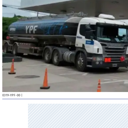
0319-YPF-00
|