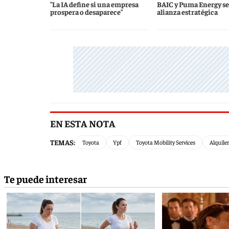
"La IA define si una empresa
BAIC y Puma Energy se
prospera o desaparece"
alianza estratégica
EN ESTA NOTA
TEMAS:
Toyota
Ypf
Toyota Mobility Services
Alquile