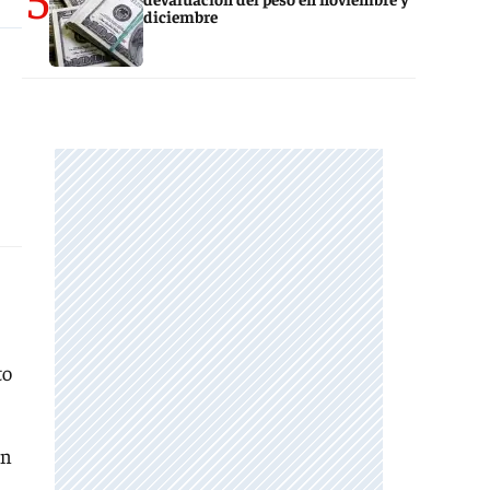
diciembre
to
en