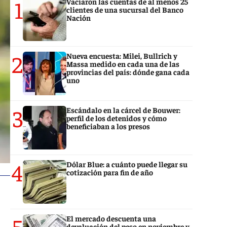
1
Vaciaron las cuentas de al menos 25
clientes de una sucursal del Banco
Nación
2
Nueva encuesta: Milei, Bullrich y
Massa medido en cada una de las
provincias del país: dónde gana cada
uno
3
Escándalo en la cárcel de Bouwer:
perfil de los detenidos y cómo
beneficiaban a los presos
4
Dólar Blue: a cuánto puede llegar su
cotización para fin de año
5
El mercado descuenta una
devaluación del peso en noviembre y