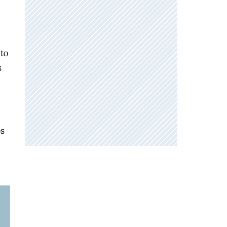
nto
s
os