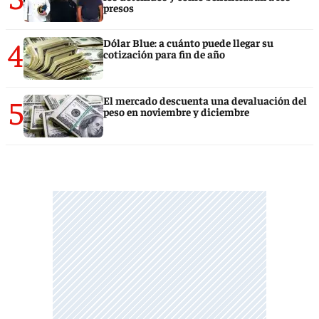
presos
4
Dólar Blue: a cuánto puede llegar su
cotización para fin de año
5
El mercado descuenta una devaluación del
peso en noviembre y diciembre