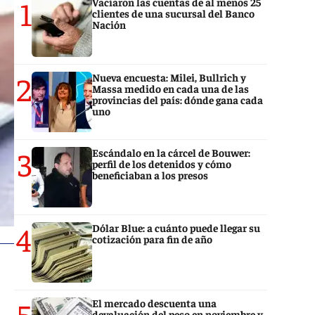
1
Vaciaron las cuentas de al menos 25
clientes de una sucursal del Banco
Nación
2
Nueva encuesta: Milei, Bullrich y
Massa medido en cada una de las
provincias del país: dónde gana cada
uno
3
Escándalo en la cárcel de Bouwer:
perfil de los detenidos y cómo
beneficiaban a los presos
4
Dólar Blue: a cuánto puede llegar su
cotización para fin de año
5
El mercado descuenta una
devaluación del peso en noviembre y