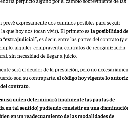
endría perjuicio alguno por el cambio sobreviniente de las
ión prevé expresamente dos caminos posibles para seguir
la que hoy nos tocan vivir). El primero es
la posibilidad d
 “extrajudicial”,
es decir, entre las partes del contrato (y 
jemplo, alquiler, compraventa, contratos de reorganización
a), sin necesidad de llegar a juicio.
mente será el deudor de la prestación, pero no necesariame
acuerdo son su contraparte,
el código hoy vigente lo autori
del contrato.
a causa quien determinará finalmente las pautas de
da en tal sentido) pudiendo consistir en una disminució
 o bien en un readecuamiento de las modalidades de