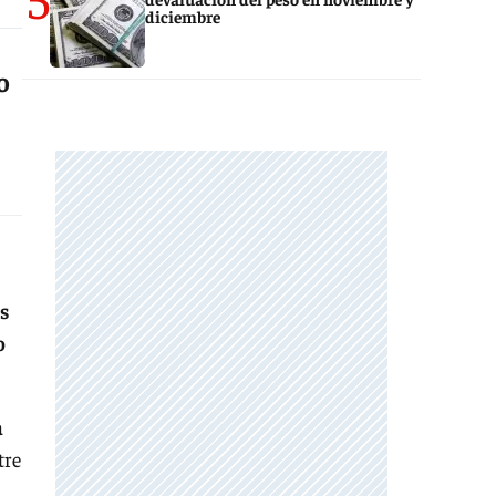
diciembre
o
s
o
a
tre