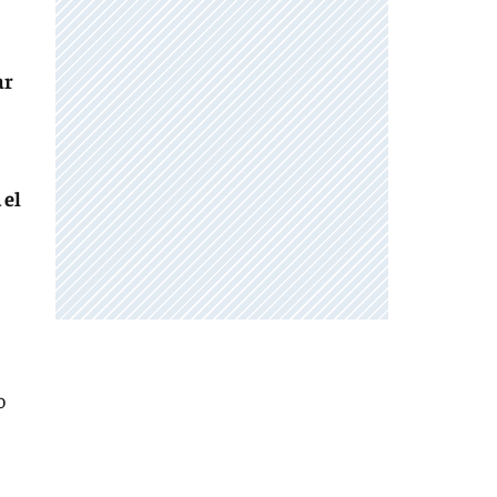
ar
 el
o