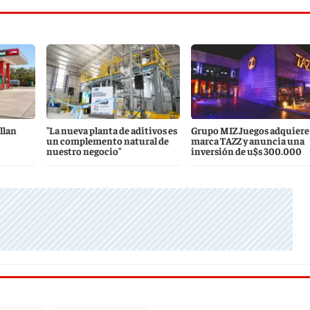
llan
"La nueva planta de aditivos es
Grupo MIZ Juegos adquiere 
un complemento natural de
marca TAZZ y anuncia una
nuestro negocio"
inversión de u$s 300.000