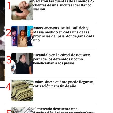
1
Vaciaron las cuentas de al menos 25
clientes de una sucursal del Banco
Nación
2
Nueva encuesta: Milei, Bullrich y
Massa medido en cada una de las
provincias del país: dónde gana cada
uno
3
Escándalo en la cárcel de Bouwer:
perfil de los detenidos y cómo
beneficiaban a los presos
4
Dólar Blue: a cuánto puede llegar su
cotización para fin de año
5
El mercado descuenta una
devaluación del peso en noviembre y