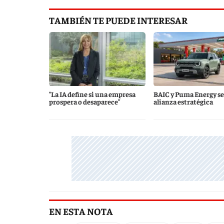
TAMBIÉN TE PUEDE INTERESAR
"La IA define si una empresa
BAIC y Puma Energy se
prospera o desaparece"
alianza estratégica
EN ESTA NOTA