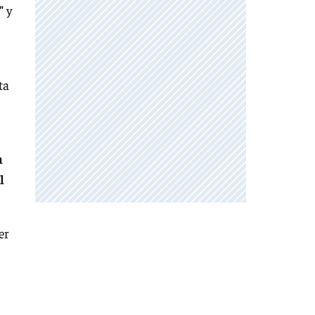
"
y
ta
a
l
er