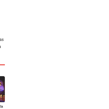
as
a
la