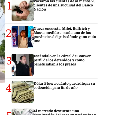
1
Vaciaron las cuentas de al menos 25
clientes de una sucursal del Banco
Nación
2
Nueva encuesta: Milei, Bullrich y
Massa medido en cada una de las
provincias del país: dónde gana cada
uno
3
Escándalo en la cárcel de Bouwer:
perfil de los detenidos y cómo
beneficiaban a los presos
4
Dólar Blue: a cuánto puede llegar su
cotización para fin de año
5
El mercado descuenta una
devaluación del peso en noviembre y