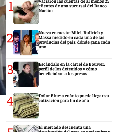
1
Vaciaron las cuentas de al menos 25
clientes de una sucursal del Banco
Nación
2
Nueva encuesta: Milei, Bullrich y
Massa medido en cada una de las
provincias del país: dónde gana cada
uno
3
Escándalo en la cárcel de Bouwer:
perfil de los detenidos y cómo
beneficiaban a los presos
4
Dólar Blue: a cuánto puede llegar su
cotización para fin de año
5
El mercado descuenta una
devaluación del peso en noviembre y