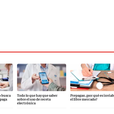
o busca
Todo lo que hay que saber
Prepagas: ¿por qué es inviab
epaga
sobre el uso de receta
el libre mercado?
electrónica