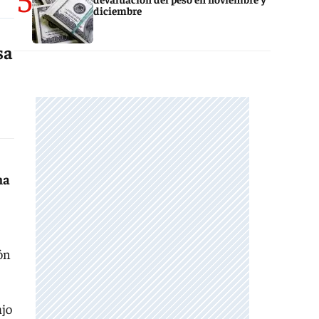
diciembre
sa
na
ión
ajo