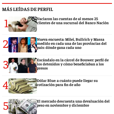
MÁS LEÍDAS DE PERFIL
1
Vaciaron las cuentas de al menos 25
clientes de una sucursal del Banco Nación
2
Nueva encuesta: Milei, Bullrich y Massa
medido en cada una de las provincias del
país: dónde gana cada uno
3
Escándalo en la cárcel de Bouwer: perfil de
los detenidos y cómo beneficiaban a los
presos
4
Dólar Blue: a cuánto puede llegar su
cotización para fin de año
5
El mercado descuenta una devaluación del
peso en noviembre y diciembre