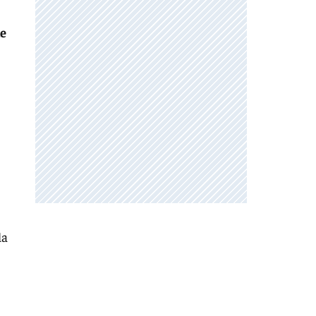
de
la