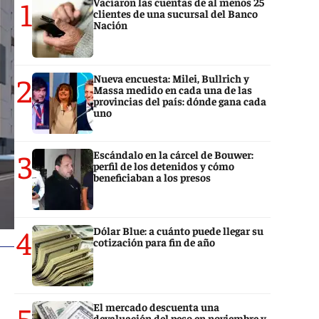
1
Vaciaron las cuentas de al menos 25
clientes de una sucursal del Banco
Nación
2
Nueva encuesta: Milei, Bullrich y
Massa medido en cada una de las
provincias del país: dónde gana cada
uno
3
Escándalo en la cárcel de Bouwer:
perfil de los detenidos y cómo
beneficiaban a los presos
4
Dólar Blue: a cuánto puede llegar su
cotización para fin de año
5
El mercado descuenta una
devaluación del peso en noviembre y