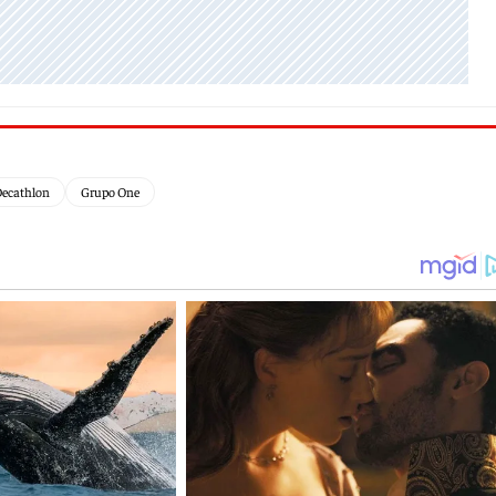
ecathlon
Grupo One