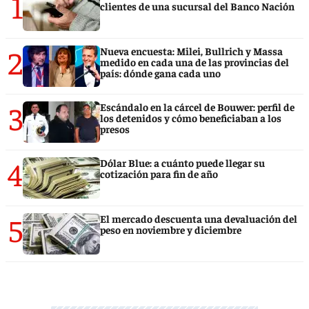
1
clientes de una sucursal del Banco Nación
2
Nueva encuesta: Milei, Bullrich y Massa
medido en cada una de las provincias del
país: dónde gana cada uno
3
Escándalo en la cárcel de Bouwer: perfil de
los detenidos y cómo beneficiaban a los
presos
4
Dólar Blue: a cuánto puede llegar su
cotización para fin de año
5
El mercado descuenta una devaluación del
peso en noviembre y diciembre