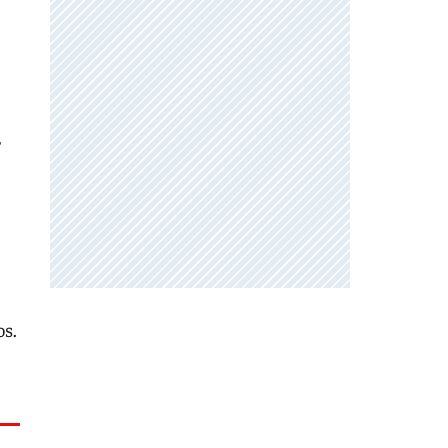
,
os.