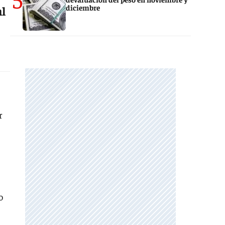
diciembre
al
r
o