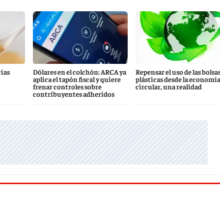
cías
Dólares en el colchón: ARCA ya
Repensar el uso de las bolsa
aplica el tapón fiscal y quiere
plásticas desde la economí
frenar controles sobre
circular, una realidad
contribuyentes adheridos