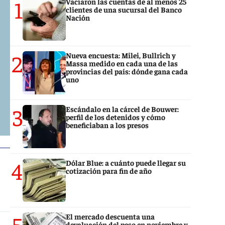
1
Vaciaron las cuentas de al menos 25
clientes de una sucursal del Banco
Nación
2
Nueva encuesta: Milei, Bullrich y
Massa medido en cada una de las
provincias del país: dónde gana cada
uno
3
Escándalo en la cárcel de Bouwer:
perfil de los detenidos y cómo
beneficiaban a los presos
4
Dólar Blue: a cuánto puede llegar su
cotización para fin de año
5
El mercado descuenta una
devaluación del peso en noviembre y