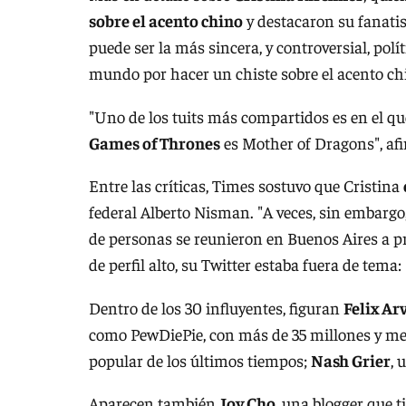
sobre el acento chino
y destacaron su fanati
puede ser la más sincera, y controversial, polít
mundo por hacer un chiste sobre el acento chi
"Uno de los tuits más compartidos es en el qu
Games of Thrones
es Mother of Dragons", af
Entre las críticas, Times sostuvo que Cristina
federal Alberto Nisman. "A veces, sin embargo,
de personas se reunieron en Buenos Aires a pr
de perfil alto, su Twitter estaba fuera de tema
Dentro de los 30 influyentes, figuran
Felix Ar
como PewDiePie, con más de 35 millones y med
popular de los últimos tiempos;
Nash Grier
, 
Aparecen también
Joy Cho
, una blogger que t