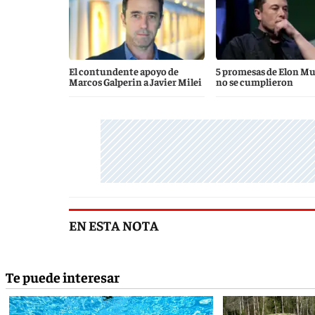
El contundente apoyo de
5 promesas de Elon M
Marcos Galperin a Javier Milei
no se cumplieron
EN ESTA NOTA