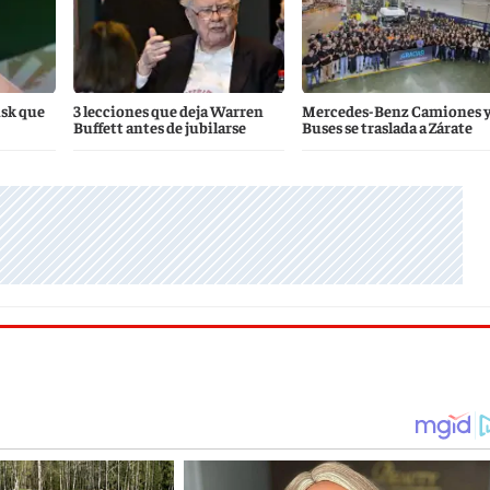
usk que
3 lecciones que deja Warren
Mercedes-Benz Camiones 
Buffett antes de jubilarse
Buses se traslada a Zárate