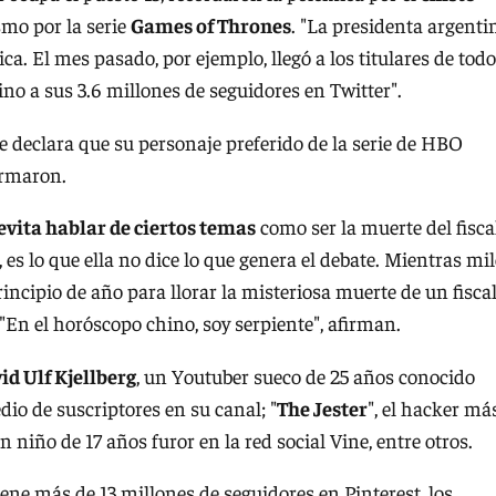
smo por la serie
Games of Thrones
. "La presidenta argenti
ica. El mes pasado, por ejemplo, llegó a los titulares de todo
no a sus 3.6 millones de seguidores en Twitter".
e declara que su personaje preferido de la serie de HBO
irmaron.
evita hablar de ciertos temas
como ser la muerte del fisca
 es lo que ella no dice lo que genera el debate. Mientras mi
incipio de año para llorar la misteriosa muerte de un fisca
: "En el horóscopo chino, soy serpiente", afirman.
vid Ulf Kjellberg
, un Youtuber sueco de 25 años conocido
io de suscriptores en su canal; "
The Jester
", el hacker má
un niño de 17 años furor en la red social Vine, entre otros.
iene más de 13 millones de seguidores en Pinterest, los