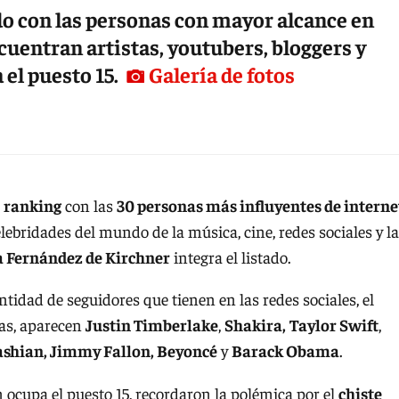
do con las personas con mayor alcance en
ncuentran artistas, youtubers, bloggers y
 el puesto 15.
Galería de fotos
l
ranking
con las
30 personas más influyentes de interne
lebridades del mundo de la música, cine, redes sociales y la
a Fernández de Kirchner
integra el listado.
ntidad de seguidores que tienen en las redes sociales, el
cias, aparecen
Justin Timberlake
,
Shakira,
Taylor Swift
,
shian, Jimmy Fallon, Beyoncé
y
Barack Obama
.
n ocupa el puesto 15, recordaron la polémica por el
chiste