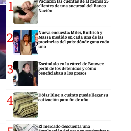
1
Vaciaron las cuentas de al menos 25
clientes de una sucursal del Banco
Nación
2
Nueva encuesta: Milei, Bullrich y
Massa medido en cada una de las
provincias del país: dónde gana cada
uno
3
Escándalo en la cárcel de Bouwer:
perfil de los detenidos y cómo
beneficiaban a los presos
4
Dólar Blue: a cuánto puede llegar su
cotización para fin de año
5
El mercado descuenta una
devaluación del peso en noviembre y