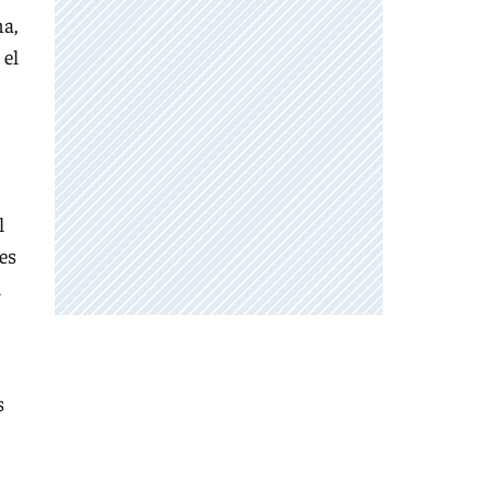
na,
 el
l
les
l
s