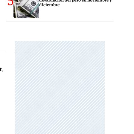
diciembre
t
,