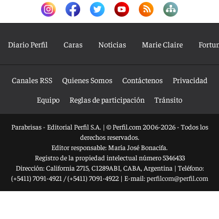
Diario Perfil
Caras
Noticias
Marie Claire
Fortu
Canales RSS
Quienes Somos
Contáctenos
Privacidad
Equipo
Reglas de participación
Tránsito
Parabrisas - Editorial Perfil S.A.
| © Perfil.com 2006-2026 - Todos los
derechos reservados.
Editor responsable: María José Bonacifa.
Registro de la propiedad intelectual número 5346433
Dirección:
California 2715
,
C1289ABI
,
CABA, Argentina
| Teléfono:
(+5411) 7091-4921
/
(+5411) 7091-4922
| E-mail:
perfilcom@perfil.com