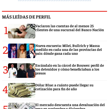
MÁS LEÍDAS DE PERFIL
1
Vaciaron las cuentas de al menos 25
clientes de una sucursal del Banco Nación
2
Nueva encuesta: Milei, Bullrich y Massa
medido en cada una de las provincias del
país: dónde gana cada uno
3
Escándalo en la cárcel de Bouwer: perfil de
los detenidos y cómo beneficiaban a los
presos
4
Dólar Blue: a cuánto puede llegar su
cotización para fin de año
5
El mercado descuenta una devaluación del
peso en noviembre y diciembre