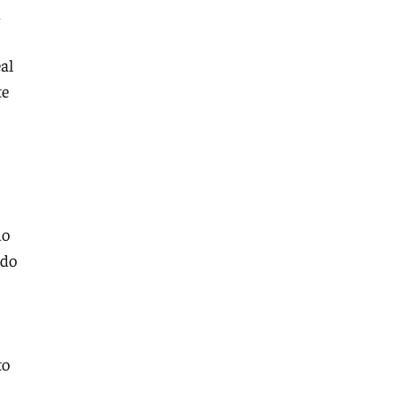
n
al
te
do
ado
to