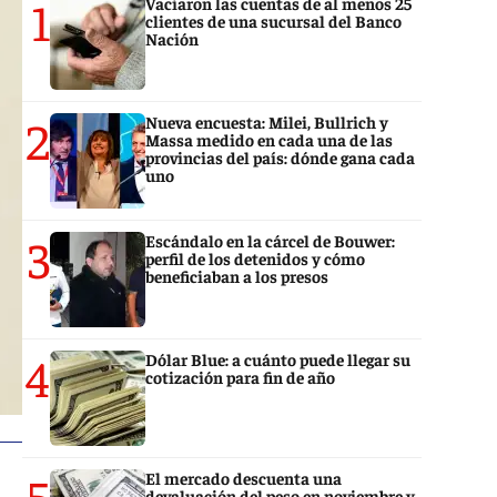
1
Vaciaron las cuentas de al menos 25
clientes de una sucursal del Banco
Nación
2
Nueva encuesta: Milei, Bullrich y
Massa medido en cada una de las
provincias del país: dónde gana cada
uno
3
Escándalo en la cárcel de Bouwer:
perfil de los detenidos y cómo
beneficiaban a los presos
4
Dólar Blue: a cuánto puede llegar su
cotización para fin de año
5
El mercado descuenta una
devaluación del peso en noviembre y