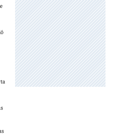
de
ió
rta
as
as