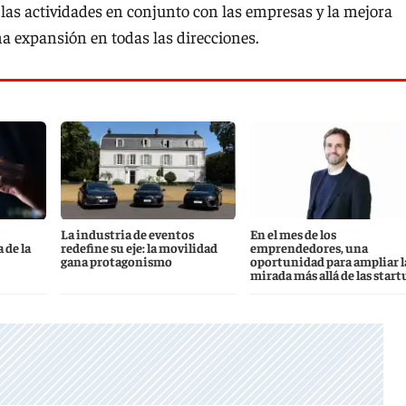
, las actividades en conjunto con las empresas y la mejora
na expansión en todas las direcciones.
La industria de eventos
En el mes de los
 de la
redefine su eje: la movilidad
emprendedores, una
gana protagonismo
oportunidad para ampliar l
mirada más allá de las start