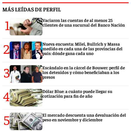
MÁS LEÍDAS DE PERFIL
1
Vaciaron las cuentas de al menos 25
clientes de una sucursal del Banco Nación
2
Nueva encuesta: Milei, Bullrich y Massa
medido en cada una de las provincias del
país: dónde gana cada uno
3
Escándalo en la cárcel de Bouwer: perfil de
los detenidos y cómo beneficiaban a los
presos
4
Dólar Blue: a cuánto puede llegar su
cotización para fin de año
5
El mercado descuenta una devaluación del
peso en noviembre y diciembre